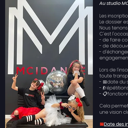
Au studio M
Les inscript
Le dossier es
Nous tenons 
C'est l'occas
- de faire c
- de découvri
- d'échanger 
engagements
Lors de l'ins
toute transp
- 📅date du 
- 💃répétitions
- 📋fonction
Cela permet 
une vision c
📅
Date des i