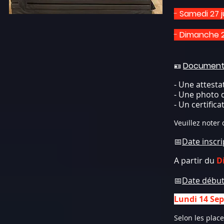
-
Samedi 27 j
-
Dimanche 28
Documents 
🪪
- Une attesta
- Une photo d
- Un certific
Veuillez noter
📅
Date inscri
A partir du
D
📅
Date début
Lundi 14 Se
Selon les plac